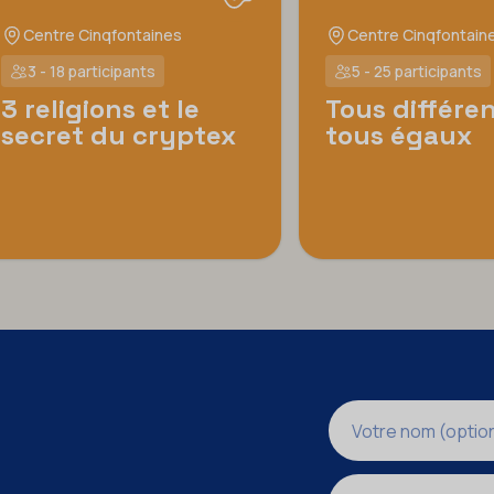
Centre Cinqfontaines
Centre Cinqfontain
3 - 18 participants
5 - 25 participants
3 religions et le
Tous différen
secret du cryptex
tous égaux
Nom
Adresse e-mail