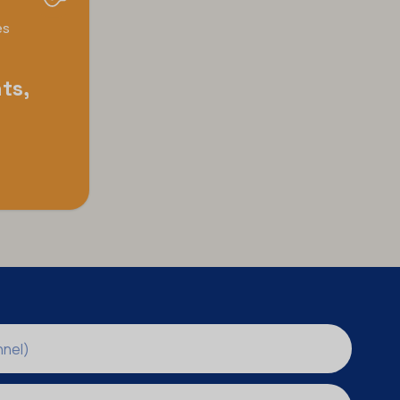
es
ts,