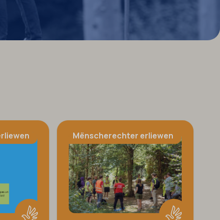
rliewen
Mënscherechter erliewen