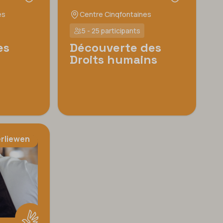
es
Centre Cinqfontaines
5 - 25 participants
es
Découverte des
Droits humains
rliewen