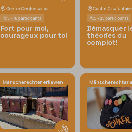
Centre Cinqfontaines
Centre Cinqfontain
5 - 18 participants
5 - 25 participants
Fort pour moi,
Démasquer l
courageux pour toi
théories du
complot!
Mënscherechter erliewen
Mënscherechter e