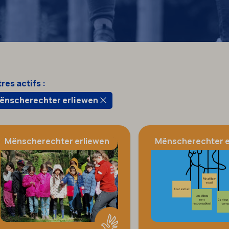
tres actifs :
ënscherechter erliewen
Mënscherechter erliewen
Mënscherechter e