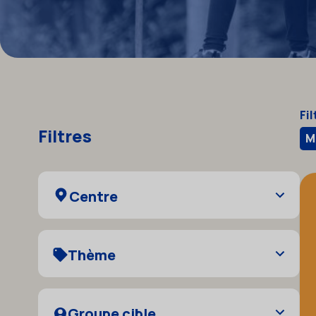
Toutes nos activités
Fil
Filtres
M
Centre
Thème
Groupe cible