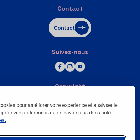
Contact
Contact
Suivez-nous
Copyright
©SNJ 2026
 cookies pour améliorer votre expérience et analyser le
Tous droits réservés
 gérer vos préférences ou en savoir plus dans notre
Contact
es.
Mentions légales