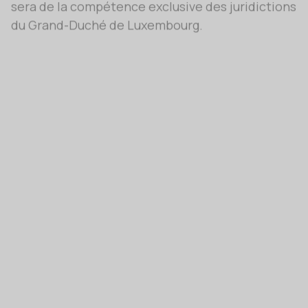
Protection des données à
caractère personnel
Généralités
Le Service national de la jeunesse (ci-après «
SNJ ») respecte la vie privée de ses
interlocuteurs, participants, volontaires, au
pairs, partenaires, et de façon générale de
toutes les personnes avec lesquels il entre en
contact et ceci au stricte respect de la
législation en vigueur concernant la protection
de la vie privée et des libertés individuelles. Les
présentes mentions légales ont pour objet
d’informer son lecteur sur les conditions dans