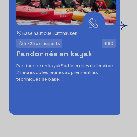
Base nautique Lultzhausen
4 - 25 participants
€ 80
Randonnée en kayak
Randonnée en kayakSortie en kayak d’environ
2 heures où les jeunes apprennent les
techniques de base...