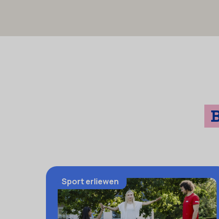
Autres activités à Base nautique Lultzhausen
Sport erliewen