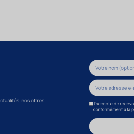
Nom
Adresse e-mail
ctualités, nos offres
J’accepte de recevoi
conformément à la po