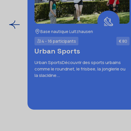
Base nautique Lultzhausen
4 - 16 participants
€ 80
Urban Sports
Urban SportsDécouvrir des sports urbains
comme le roundnet, le frisbee, la jonglerie ou
la slackline...