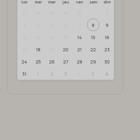
lun
mar
mer
jeu
ven
sam
dim
27
28
29
30
31
1
2
3
4
5
6
7
8
9
10
11
12
13
14
15
16
17
18
19
20
21
22
23
24
25
26
27
28
29
30
31
1
2
3
4
5
6
r