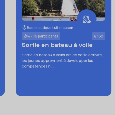
Base nautique Lultzhausen
4 - 16 participants
€ 160
Sortie en bateau à voile
Sortie en bateau à voileLors de cette activité,
les jeunes apprennent à développer les
compétences n...