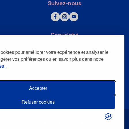
Suivez-nous
Copyright
©SNJ 2026
 cookies pour améliorer votre expérience et analyser le
Tous droits réservés
 gérer vos préférences ou en savoir plus dans notre
Contact
es.
Mentions légales
Accepter
Refuser cookies
Back to top