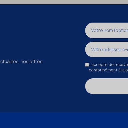
Nom
Adresse e-mail
ctualités, nos offres
J’accepte de recevoi
conformément à la po