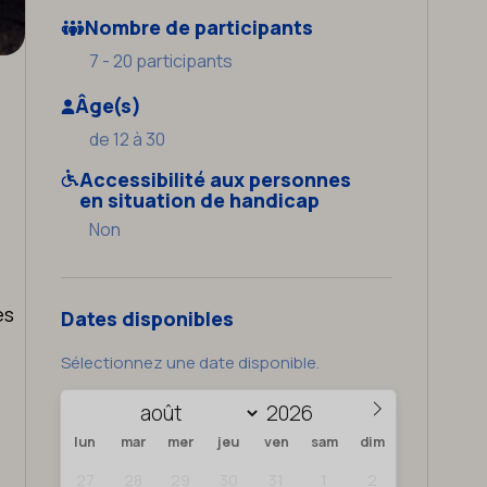
Nombre de participants
7 - 20 participants
Âge(s)
de 12 à 30
Accessibilité aux personnes
en situation de handicap
Non
.
es
Dates disponibles
Sélectionnez une date disponible.
lun
mar
mer
jeu
ven
sam
dim
27
28
29
30
31
1
2