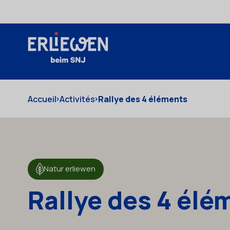
Aller au contenu
Accueil
Activités
Rallye des 4 éléments
Natur erliewen
Rallye des 4 élé