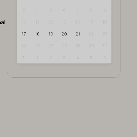
3
4
5
6
7
8
9
hal
10
11
12
13
14
15
16
17
18
19
20
21
22
23
24
25
26
27
28
29
30
31
1
2
3
4
5
6